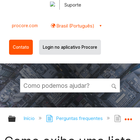
Suporte
procore.com
Brasil (Português)
Contato
Login no aplicativo Procore
Expandir/recolher hierarquia globa
Ex
Início
Perguntas frequentes
Como ex