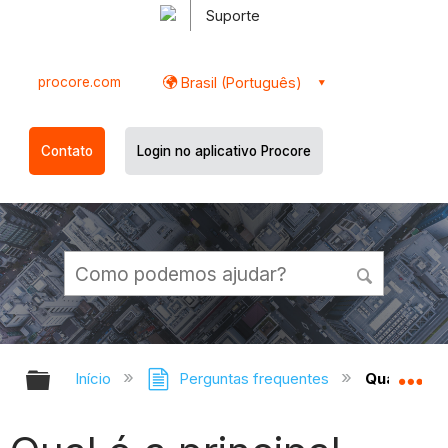
Suporte
procore.com
Brasil (Português)
Contato
Login no aplicativo Procore
Expandir/recolher hierarquia globa
Ex
Início
Perguntas frequentes
Qual é a p