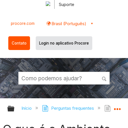
Suporte
procore.com
Brasil (Português)
Contato
Login no aplicativo Procore
Expandir/recolher hierarquia globa
Ex
Início
Perguntas frequentes
O que 