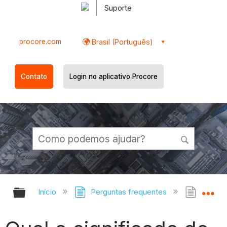
Suporte
procore.com
Brasil (Português)
Contato
Login no aplicativo Procore
Expandir/recolher hierarquia globa
Ex
Início
Perguntas frequentes
Qual o