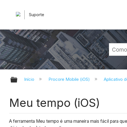
Suporte
Expandir/recolher hierarquia glob
Início
Procore Mobile (iOS)
Aplicativo 
Meu tempo (iOS)
A ferramenta Meu tempo é uma maneira mais fácil para qu