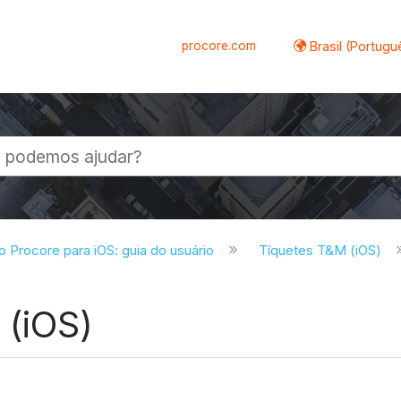
procore.com
Brasil (Portugu
al
do Procore para iOS: guia do usuário
Tíquetes T&M (iOS)
 (iOS)