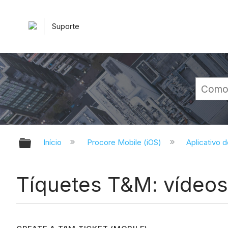
Suporte
Expandir/recolher hierarquia glob
Início
Procore Mobile (iOS)
Aplicativo 
Tíquetes T&M: vídeos