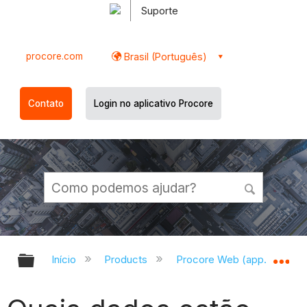
Suporte
procore.com
Brasil (Português)
Contato
Login no aplicativo Procore
Expandir/recolher hierarquia globa
Ex
Início
Products
Procore Web (app.procor