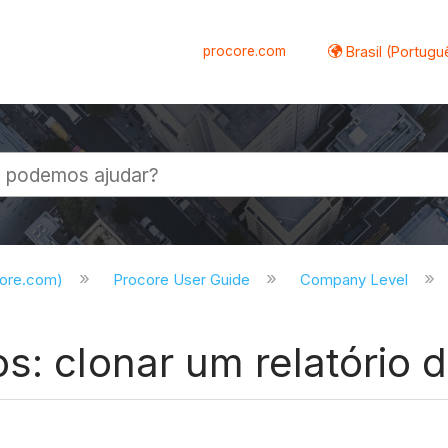
procore.com
Brasil (Portugu
al
core.com)
Procore User Guide
Company Level
os: clonar um relatório