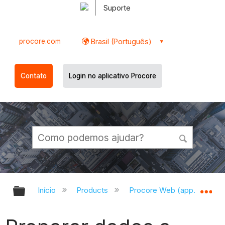
Suporte
procore.com
Brasil (Português)
Contato
Login no aplicativo Procore
Expandir/recolher hierarquia globa
Ex
Início
Products
Procore Web (app.procor