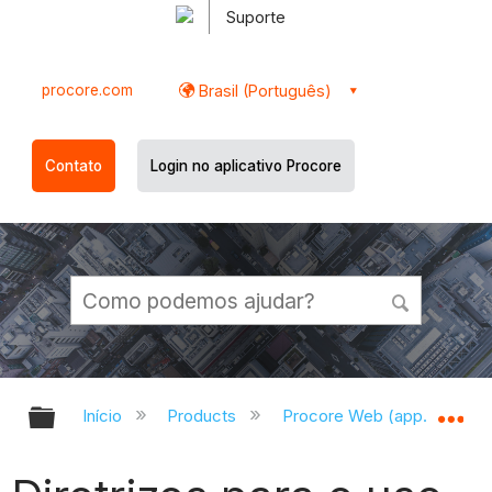
Suporte
procore.com
Brasil (Português)
Contato
Login no aplicativo Procore
Expandir/recolher hierarquia globa
Ex
Início
Products
Procore Web (app.procor