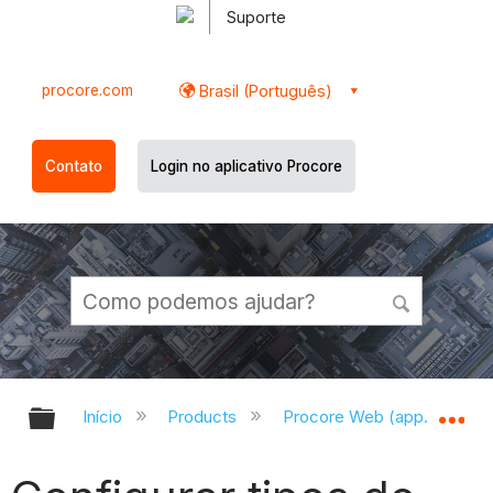
Suporte
procore.com
Brasil (Português)
Contato
Login no aplicativo Procore
Expandir/recolher hierarquia globa
Ex
Início
Products
Procore Web (app.procor