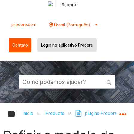
Suporte
procore.com
Brasil (Português)
Contato
Login no aplicativo Procore
Expandir/recolher hierarquia globa
Ex
Início
Products
plugins Procore BIM