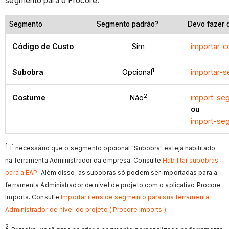
segmento para o Procore.
Segmento
Segmento padrão?
Devo fazer 
Código de Custo
Sim
importar-c
1
Subobra
Opcional
importar-s
2
Costume
Não
import-seg
ou
import-seg
1
É necessário que o segmento opcional "Subobra" esteja habilitado
na ferramenta Administrador da empresa. Consulte
Habilitar subobras
para a EAP
. Além disso, as subobras só podem ser importadas para a
ferramenta Administrador de nível de projeto com o aplicativo Procore
Imports. Consulte
Importar itens de segmento para sua ferramenta
Administrador de nível de projeto ( Procore Imports ).
2