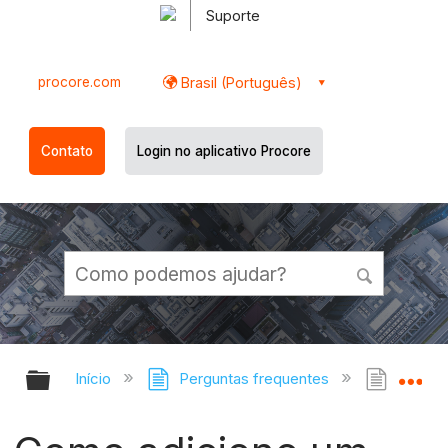
Suporte
procore.com
Brasil (Português)
Contato
Login no aplicativo Procore
Expandir/recolher hierarquia globa
Ex
Início
Perguntas frequentes
Como a