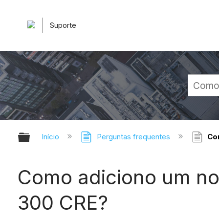
Suporte
Expandir/recolher hierarquia glob
Início
Perguntas frequentes
Com
Como adiciono um nov
300 CRE?