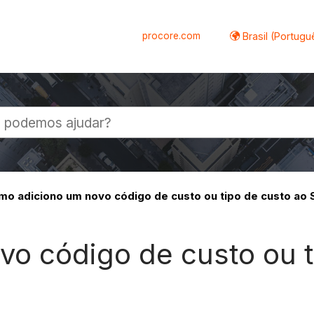
procore.com
Brasil (Portugu
al
o adiciono um novo código de custo ou tipo de custo ao
o código de custo ou t