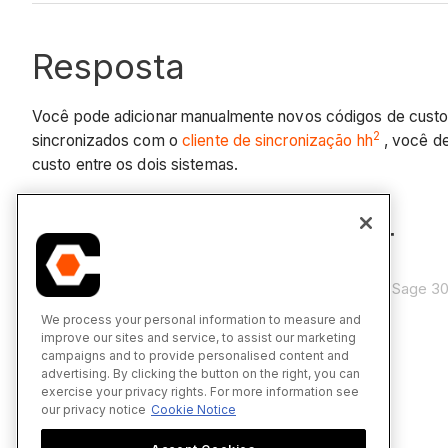
Resposta
Você pode adicionar manualmente novos códigos de cust
2
sincronizados com o
cliente de sincronização hh
, você d
custo entre os dois sistemas.
Não deixe de conferir
Performar uma sincronização sob demanda com Sage 3
We process your personal information to measure and
improve our sites and service, to assist our marketing
campaigns and to provide personalised content and
advertising. By clicking the button on the right, you can
exercise your privacy rights. For more information see
our privacy notice
Cookie Notice