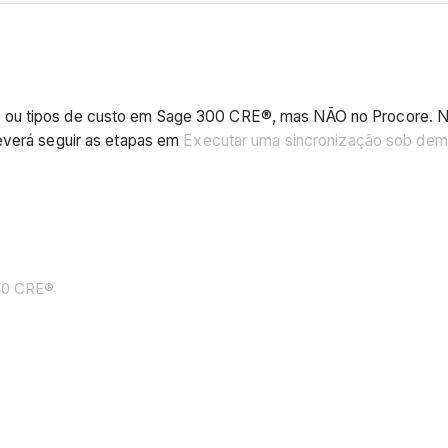
o ou tipos de custo em Sage 300 CRE®, mas NÃO no Procore. 
everá seguir as etapas em
Executar uma sincronização sob d
00 CRE®