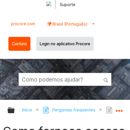
Suporte
procore.com
Brasil (Português)
Contato
Login no aplicativo Procore
Expandir/recolher hierarquia globa
Ex
Início
Perguntas frequentes
Como f