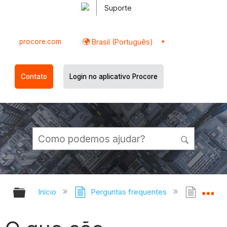
Suporte
procore.com
Brasil (Português)
Contato
Login no aplicativo Procore
Expandir/recolher hierarquia globa
Ex
Início
Perguntas frequentes
O que 