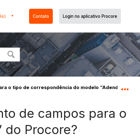
ês)
Contato
Login no aplicativo Procore
ara o tipo de correspondência do modelo “Adendo” do Pr
Expa
nto de campos para o
” do Procore?