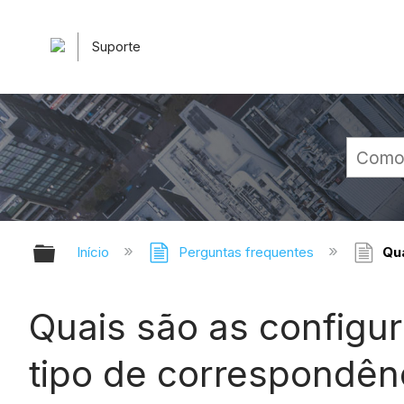
Suporte
Expandir/recolher hierarquia glob
Início
Perguntas frequentes
Qua
Quais são as configu
tipo de correspondên