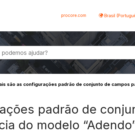
procore.com
Brasil (Portugu
al
is são as configurações padrão de conjunto de campos p
rações padrão de conju
cia do modelo “Adendo