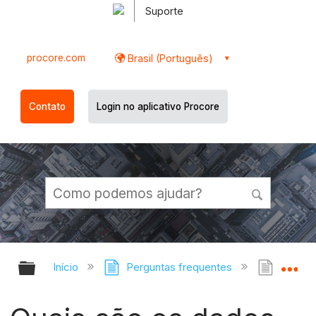
Suporte
procore.com
Brasil (Português)
Contato
Login no aplicativo Procore
Expandir/recolher hierarquia globa
Ex
Início
Perguntas frequentes
Quais 