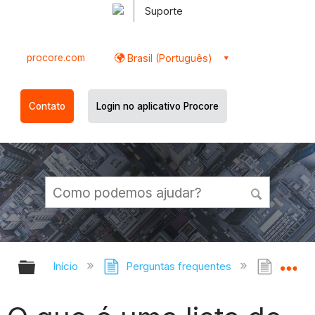
Suporte
procore.com
Brasil (Português)
Contato
Login no aplicativo Procore
Expandir/recolher hierarquia globa
Ex
Início
Perguntas frequentes
O que 