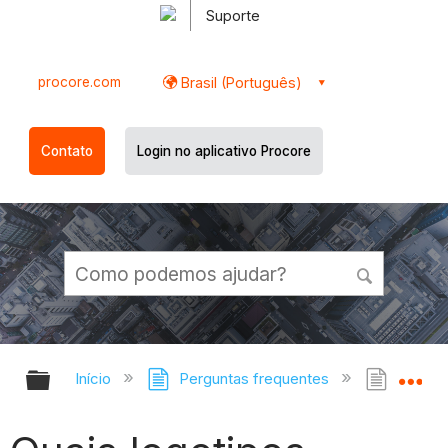
Suporte
procore.com
Brasil (Português)
Contato
Login no aplicativo Procore
Expandir/recolher hierarquia globa
Ex
Início
Perguntas frequentes
Quais 