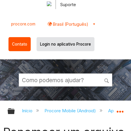
Suporte
procore.com
Brasil (Português)
Contato
Login no aplicativo Procore
Expandir/recolher hierarquia globa
Ex
Início
Procore Mobile (Android)
Aplicativo 