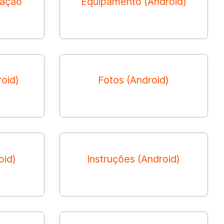
vação
Equipamento (Android)
roid)
Fotos (Android)
oid)
Instruções (Android)