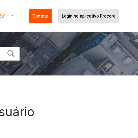
ês)
Contato
Login no aplicativo Procore
suário