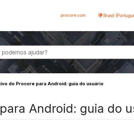
procore.com
Brasil (Portugu
al
tivo do Procore para Android: guia do usuário
 para Android: guia do u