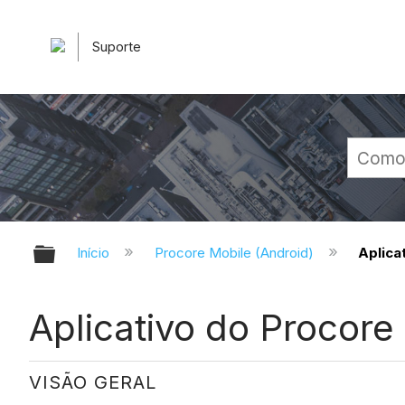
Suporte
Expandir/recolher hierarquia glob
Início
Procore Mobile (Android)
Aplica
Aplicativo do Procore
VISÃO GERAL