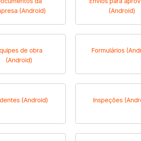
ocumentos da
Envios para apro
presa (Android)
(Android)
quipes de obra
Formulários (And
(Android)
identes (Android)
Inspeções (Andr