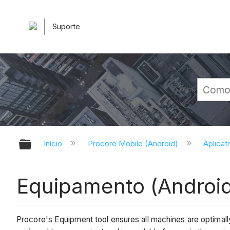
Suporte
Expandir/recolher hierarquia glob
Início
Procore Mobile (Android)
Aplicat
Equipamento (Androi
Procore's Equipment tool ensures all machines are optimal