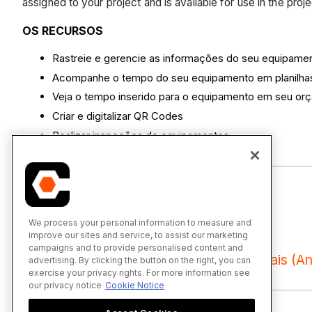
assigned to your project and is available for use in the pro
OS RECURSOS
Rastreie e gerencie as informações do seu equipame
Acompanhe o tempo do seu equipamento em planilha
Veja o tempo inserido para o equipamento em seu or
Criar e digitalizar QR Codes
Realizar inspeções de equipamentos
We process your personal information to measure and
improve our sites and service, to assist our marketing
campaigns and to provide personalised content and
Equipamentos - Tutoriais (An
advertising. By clicking the button on the right, you can
exercise your privacy rights. For more information see
our privacy notice
Cookie Notice