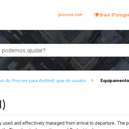
procore.com
Brasil (Portugu
al
ivo do Procore para Android: guia do usuário
Equipamento
d)
ly used and effectively managed from arrival to departure. The