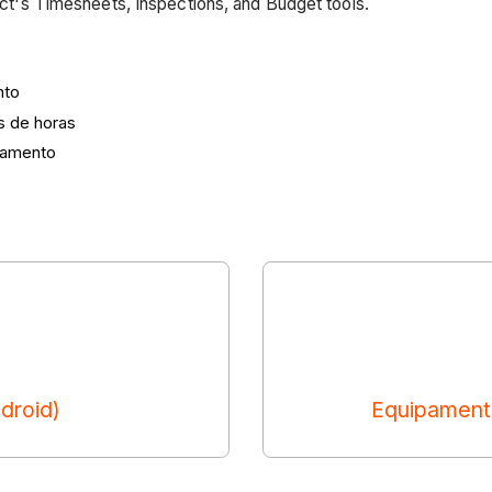
ject's Timesheets, Inspections, and Budget tools.
nto
s de horas
çamento
droid)
Equipamento