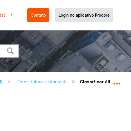
ês)
Contato
Login no aplicativo Procore
d)
Fotos: tutoriais (Android)
Classificar álbuns de 
Expa