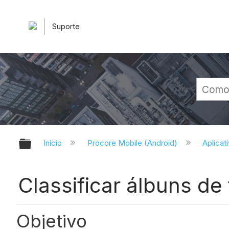
Suporte
Expandir/recolher hierarquia glob
Início
Procore Mobile (Android)
Aplicat
Classificar álbuns de
Objetivo