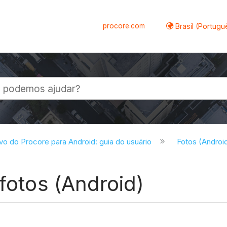
procore.com
Brasil (Portugu
al
ivo do Procore para Android: guia do usuário
Fotos (Androi
 fotos (Android)