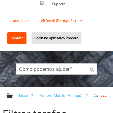
Suporte
procore.com
Brasil (Português)
Contato
Login no aplicativo Procore
Expandir/recolher hierarquia globa
Ex
Início
Procore Mobile (Android)
Aplicativo 