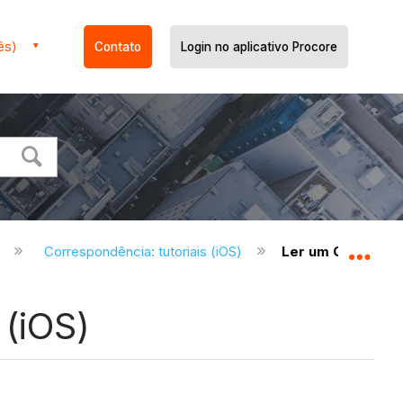
ês)
Contato
Login no aplicativo Procore
)
Correspondência: tutoriais (iOS)
Ler um QR Code d
Expa
(iOS)