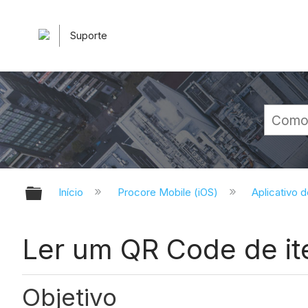
Suporte
Expandir/recolher hierarquia glob
Início
Procore Mobile (iOS)
Aplicativo 
Ler um QR Code de it
Objetivo