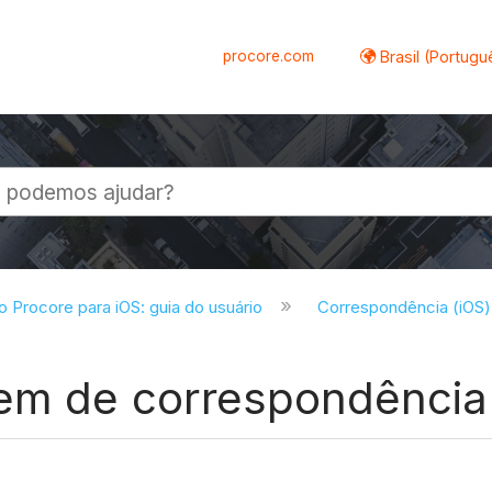
procore.com
Brasil (Portugu
al
do Procore para iOS: guia do usuário
Correspondência (iOS
em de correspondência 