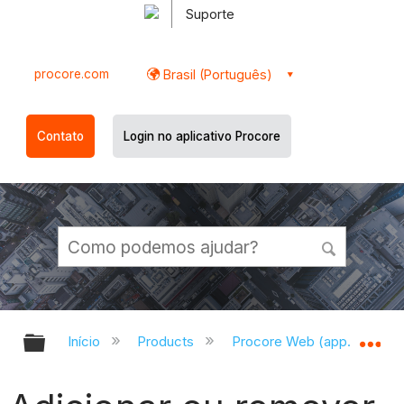
Suporte
procore.com
Brasil (Português)
Contato
Login no aplicativo Procore
Expandir/recolher hierarquia globa
Ex
Início
Products
Procore Web (app.procor