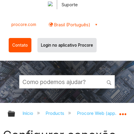
Suporte
procore.com
Brasil (Português)
Contato
Login no aplicativo Procore
Expandir/recolher hierarquia globa
Ex
Início
Products
Procore Web (app.procor