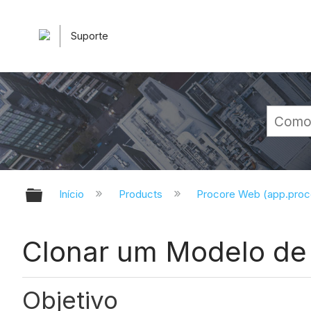
Suporte
Expandir/recolher hierarquia glob
Início
Products
Procore Web (app.pro
Clonar um Modelo de
Objetivo