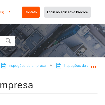
ês)
Contato
Login no aplicativo Procore
Inspeções da empresa
Inspeções da empresa: tu
Expa
empresa