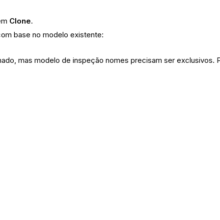
 em
Clone
.
com base no modelo existente:
do, mas modelo de inspeção nomes precisam ser exclusivos. Po