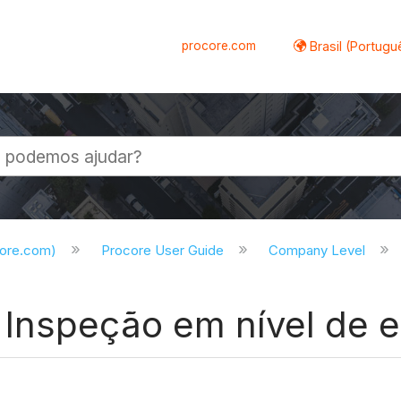
procore.com
Brasil (Portugu
al
core.com)
Procore User Guide
Company Level
 Inspeção em nível de 