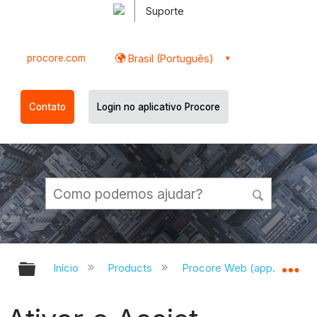
Suporte
procore.com
Brasil (Português)
Contato
Login no aplicativo Procore
Expandir/recolher hierarquia globa
Ex
Início
Products
Procore Web (app.procor