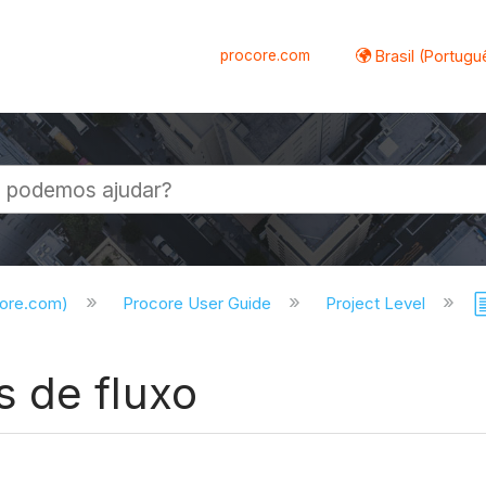
procore.com
Brasil (Portugu
al
core.com)
Procore User Guide
Project Level
 de fluxo