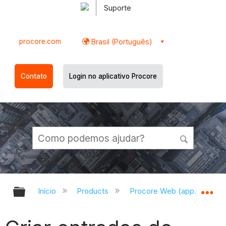
Suporte
procore.com
Brasil (Português)
Contato
Login no aplicativo Procore
Expandir/recolher hierarquia globa
Ex
Início
Products
Procore Web (app.procor