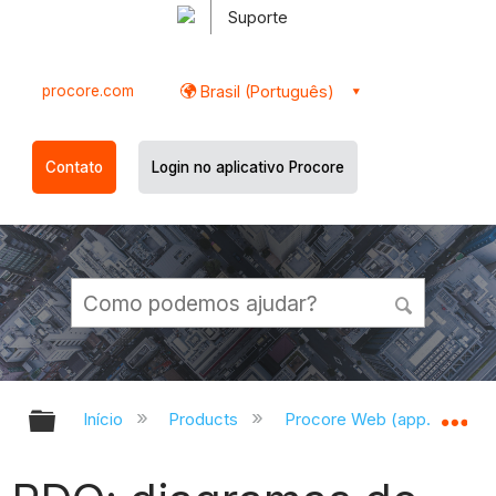
Suporte
procore.com
Brasil (Português)
Contato
Login no aplicativo Procore
Expandir/recolher hierarquia globa
Ex
Início
Products
Procore Web (app.procor