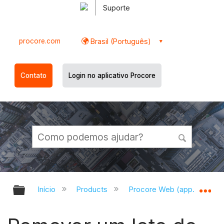
Suporte
procore.com
Brasil (Português)
Contato
Login no aplicativo Procore
Expandir/recolher hierarquia globa
Ex
Início
Products
Procore Web (app.procor