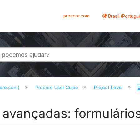
procore.com
Brasil (Portugu
al
core.com)
Procore User Guide
Project Level
 avançadas: formulário