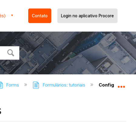
ês)
Contato
Login no aplicativo Procore
Forms
Formulários: tutoriais
Configurar defi
Expa
s