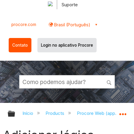
Suporte
procore.com
Brasil (Português)
Contato
Login no aplicativo Procore
Expandir/recolher hierarquia globa
Ex
Início
Products
Procore Web (app.procor