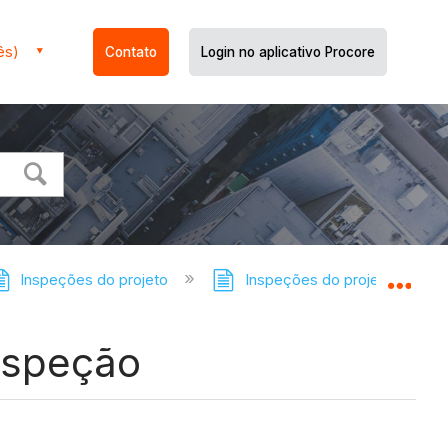
ês)
Contato
Login no aplicativo Procore
Inspeções do projeto
Inspeções do projeto: tutoria
Expa
inspeção