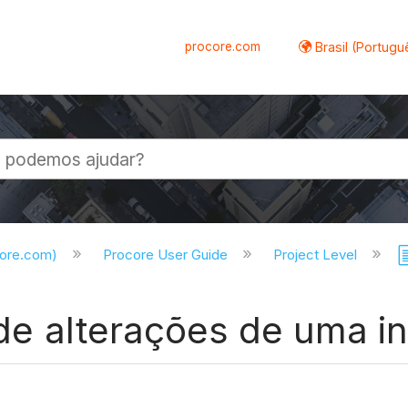
procore.com
Brasil (Portugu
al
core.com)
Procore User Guide
Project Level
o de alterações de uma 