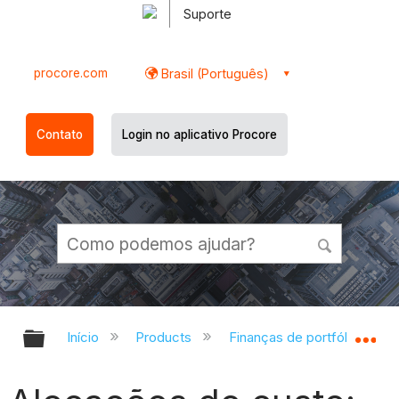
Suporte
procore.com
Brasil (Português)
Contato
Login no aplicativo Procore
Expandir/recolher hierarquia globa
Ex
Início
Products
Finanças de portfólio e Pla