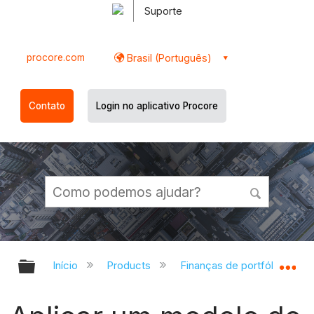
Suporte
procore.com
Brasil (Português)
Contato
Login no aplicativo Procore
Expandir/recolher hierarquia globa
Ex
Início
Products
Finanças de portfólio e Pla