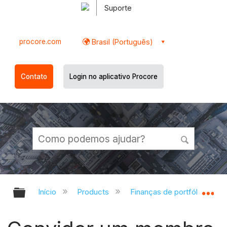
Suporte
procore.com
Brasil (Português)
Contato
Login no aplicativo Procore
Expandir/recolher hierarquia globa
Ex
Início
Products
Finanças de portfólio e Pla