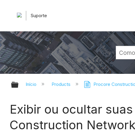
Suporte
Expandir/recolher hierarquia glob
Início
Products
Procore Constructi
Exibir ou ocultar sua
Construction Networ