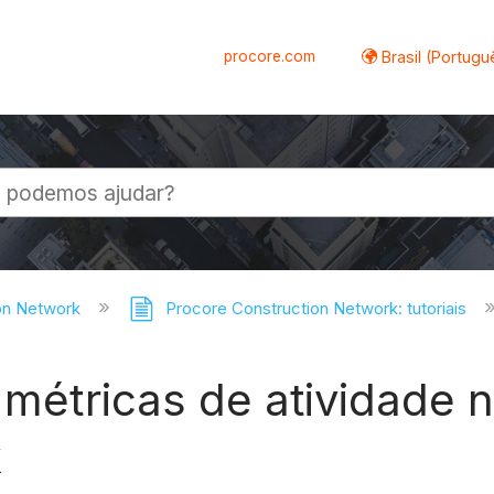
procore.com
Brasil (Portugu
al
on Network
Procore Construction Network: tutoriais
s métricas de atividade 
k