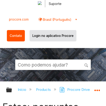
Suporte
procore.com
Brasil (Português)
Contato
Login no aplicativo Procore
Expandir/recolher hierarquia globa
Ex
Início
Products
Procore Drive
Fot