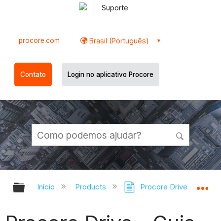
Suporte
procore.com
Brasil (Português)
Contato
Login no aplicativo Procore
Expandir/recolher hierarquia globa
Ex
Início
Products
Procore Drive