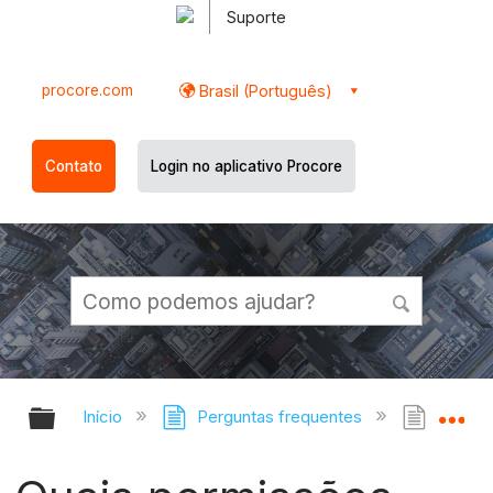
Suporte
procore.com
Brasil (Português)
Contato
Login no aplicativo Procore
Expandir/recolher hierarquia globa
Ex
Início
Perguntas frequentes
Quais 