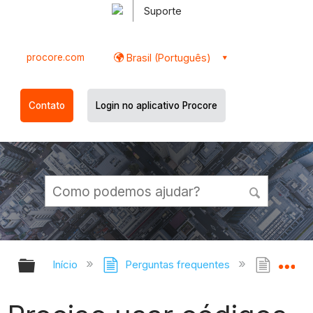
Suporte
procore.com
Brasil (Português)
Contato
Login no aplicativo Procore
Expandir/recolher hierarquia globa
Ex
Início
Perguntas frequentes
Precis