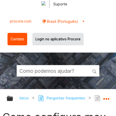
Suporte
procore.com
Brasil (Português)
Contato
Login no aplicativo Procore
Expandir/recolher hierarquia globa
Ex
Início
Perguntas frequentes
Como c