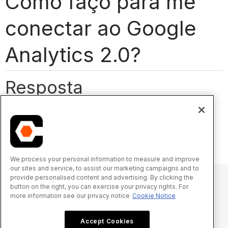
Como faço para me
conectar ao Google
Analytics 2.0?
Resposta
O Analytics 2.0 pode ser acessado de várias maneiras. A
maneira mais comum seria conectar-se no Power BI.
Consulte
Introdução ao Analytics 2.0
.
We process your personal information to measure and improve
our sites and service, to assist our marketing campaigns and to
provide personalised content and advertising. By clicking the
button on the right, you can exercise your privacy rights. For
more information see our privacy notice
Cookie Notice
© 2025 Procore Technologies, Inc.
Accept Cookies
Aviso de privacidade
Termos de Serviço
procore.com