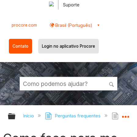
Suporte
procore.com
Brasil (Português)
Contato
Login no aplicativo Procore
Expandir/recolher hierarquia globa
Ex
Início
Perguntas frequentes
Como f