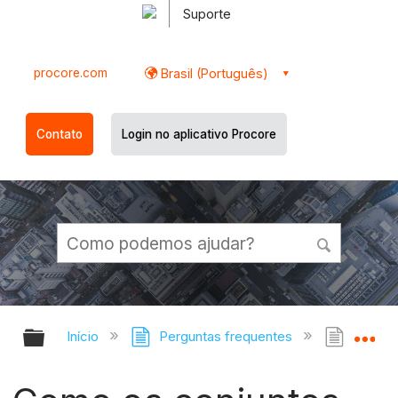
Suporte
procore.com
Brasil (Português)
Contato
Login no aplicativo Procore
Expandir/recolher hierarquia globa
Ex
Início
Perguntas frequentes
Como o