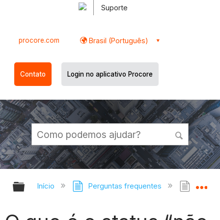
Suporte
procore.com
Brasil (Português)
Contato
Login no aplicativo Procore
Expandir/recolher hierarquia globa
Ex
Início
Perguntas frequentes
O que 